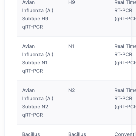
Avian
H9
Real Tim
Influenza (AI)
RT-PCR
Subtipe H9
(qRT-PC
qRT-PCR
Avian
N1
Real Tim
Influenza (AI)
RT-PCR
Subtipe N1
(qRT-PC
qRT-PCR
Avian
N2
Real Tim
Influenza (AI)
RT-PCR
Subtipe N2
(qRT-PC
qRT-PCR
Bacillus
Bacillus
Conventi