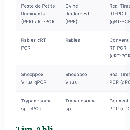
Peste de Petits
Ovine
Real Tim
Ruminants
Rinderpest
RT-PCR
(PPR) qRT-PCR
(PPR)
(qRT-PC
Rabies cRT-
Rabies
Conventi
PCR
RT-PCR
(cRT-PCR
Sheeppox
Sheeppox
Real Tim
Virus qPCR
Virus
PCR (qP
Trypanosoma
Trypanosoma
Conventi
sp. cPCR
sp.
PCR (cP
Tim Ahli