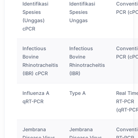
Identifikasi
Identifikasi
Conventi
Spesies
Spesies
PCR (cP
(Unggas)
Unggas
cPCR
Infectious
Infectious
Conventi
Bovine
Bovine
PCR (cP
Rhinotracheitis
Rhinotracheitis
(IBR) cPCR
(IBR)
Influenza A
Type A
Real Tim
qRT-PCR
RT-PCR
(qRT-PC
Jembrana
Jembrana
Conventi
Disease Virus
Disease Virus
RT-PCR