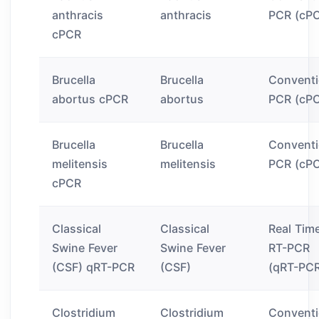
anthracis
anthracis
PCR (cP
cPCR
Brucella
Brucella
Conventi
abortus cPCR
abortus
PCR (cP
Brucella
Brucella
Conventi
melitensis
melitensis
PCR (cP
cPCR
Classical
Classical
Real Tim
Swine Fever
Swine Fever
RT-PCR
(CSF) qRT-PCR
(CSF)
(qRT-PC
Clostridium
Clostridium
Conventi