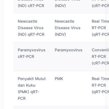
(ND) cRT-PCR
(NDV)
(cRT-PCR
Newcastle
Newcastle
Real Tim
Disease Virus
Disease Virus
RT-PCR
(ND) qRT-PCR
(NDV)
(qRT-PC
Paramyxovirus
Paramyxovirus
Conventi
cRT-PCR
RT-PCR
(cRT-PCR
Penyakit Mulut
PMK
Real Tim
dan Kuku
RT-PCR
(PMK) qRT-
(qRT-PC
PCR