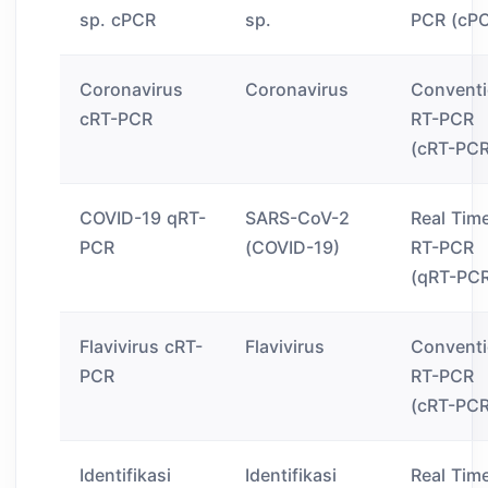
sp. cPCR
sp.
PCR (cP
Coronavirus
Coronavirus
Conventi
cRT-PCR
RT-PCR
(cRT-PCR
COVID-19 qRT-
SARS-CoV-2
Real Tim
PCR
(COVID-19)
RT-PCR
(qRT-PC
Flavivirus cRT-
Flavivirus
Conventi
PCR
RT-PCR
(cRT-PCR
Identifikasi
Identifikasi
Real Tim